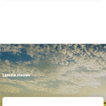
Verkondiging nav 1 Samuël 15 m.n. vs 1b: ‘De Heer heeft…
luister dus…’
Dienst van het antwoord
Zingen: : Lied 313: 1, 3 en 4
, Een rijke schat van wijsheid
zingen Lied 340b,
Belijden van he geloof:
Ik geloof in
God de Vader
Gebeden:
Dank
Voorbede
Stil gebed
Onze Vader
Laatste nieuws
Inzameling van de gaven
Slotlied: Lied 994,
Voor hen die ons regeren
Wegzending en zegen
Zegen met gezongen ‘amen’