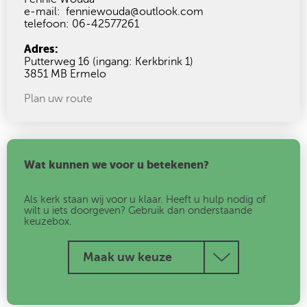
e-mail: fenniewouda@outlook.com
telefoon: 06-42577261
Adres:
Putterweg 16 (ingang: Kerkbrink 1)
3851 MB Ermelo
Plan uw route
Wat kunnen we voor u betekenen?
Als kerk staan wij voor u klaar. Heeft u hulp nodig of
wilt u iets doorgeven? Gebruik dan onderstaande
keuzebox.
Maak uw keuze