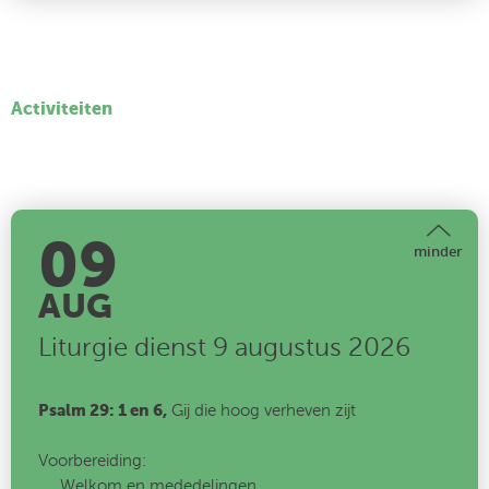
Activiteiten
09
minder
AUG
Liturgie dienst 9 augustus 2026
Psalm 29: 1 en 6,
Gij die hoog verheven zijt
Voorbereiding:
Welkom en mededelingen