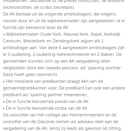
moderamen, bestaande uit de preses (voorzitter), de assessor
(vicevoorzitter), de scriba (secretaris).
De AK bestaat uit de volgende ambtsdragers, die volgens
rooster door en uit de wijkkerkenraden zijn aangewezen, of in
functie zijn benoemd door de AK.
• Wijkkerkenraden Oude Kerk, Nieuwe Kerk, Kapel, Kerkelijk
Centrum, Westerkerk en Zendingskerk wijzen elk 1
ambtsdrager aan. Van deze 6 aangewezen ambtsdragers zijn
er 2 ouderling, 2 ouderling-kerkrentmeester en 2 diaken. De
genoemden kunnen zich op een AK-vergadering laten
vergezellen door een tweede persoon, als ‘sparring-partner’.
Deze heeft geen stemrecht.
• Het ministerie van predikanten draagt één van de
gemeentepredikanten voor. De predikant kan ook een andere
predikant als ‘sparring partner’ meenemen.
• De in functie benoemde preses van de AK
• De in functie benoemde scriba van de AK
De voorzitter van het college van Kerkrentmeesters en de
voorzitter van de Diaconie nemen als adviseur deel aan de
vergadering van de AK, tenzij zij reeds als gewoon lid zitting