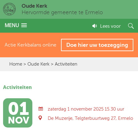
Oude Kerk
Hervormde gemeente te Ermelo
MENU
Lees voor
Doe hier uw toezegging
Actie Kerkbalans online
Home
>
Oude Kerk
> Activiteiten
Activiteiten
01
zaterdag 1 november 2025 15.30 uur
NOV
De Muzerije, Telgterbuurtweg 27, Ermelo