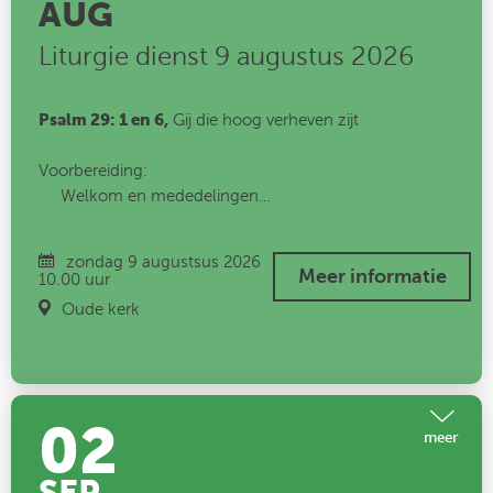
AUG
Liturgie dienst 9 augustus 2026
Psalm 29: 1 en 6,
Gij die hoog verheven zijt
Voorbereiding:
Welkom en mededelingen
Stil gebed
Votum en groet
zondag 9 augustsus 2026
Aanvangslied: Psalm 96: 1 en 7,
Zing voor de Heer op
Meer informatie
10.00 uur
nieuwe wijze
Oude kerk
Kyriegebed
Glorialied: Lied 286
, Waar de mensen dwalen in het
donker
02
meer
Leefregel: Lezen Deut. 5: 1-4; zingen Lied 310, Eén is de
Heer, de God der goden
SEP