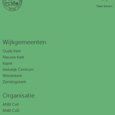
Voorbede
Stil gebed
Naar boven
Onze Vader
Inzameling van de gaven
Slotlied: Lied 994,
Voor hen die ons regeren
Wegzending en zegen
Wijkgemeenten
Zegen met gezongen ‘amen’
Oude Kerk
Nieuwe Kerk
Kapel
Kerkelijk Centrum
Westerkerk
Zendingskerk
Organisatie
ANBI CvK
ANBI CvD