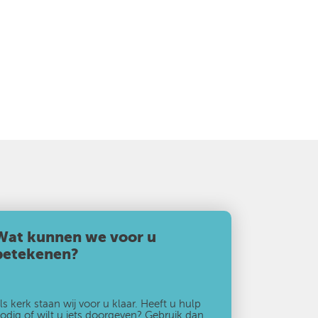
Wat kunnen we voor u
betekenen?
ls kerk staan wij voor u klaar. Heeft u hulp
odig of wilt u iets doorgeven? Gebruik dan