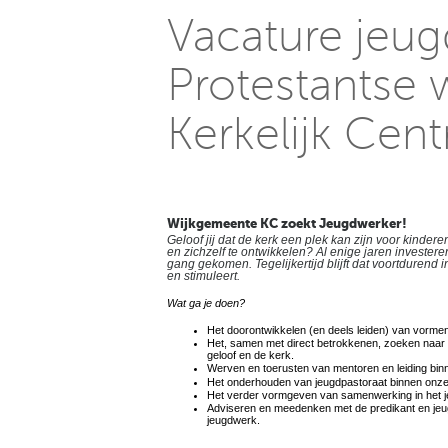
Vacature jeu
Protestantse
Kerkelijk Cen
Wijkgemeente KC zoekt Jeugdwerker!
Geloof jij dat de kerk een plek kan zijn voor kinde
en zichzelf te ontwikkelen? Al enige jaren investere
gang gekomen. Tegelijkertijd blijft dat voortduren
en stimuleert.
Wat ga je doen?
Het doorontwikkelen (en deels leiden) van vormend
Het, samen met direct betrokkenen, zoeken naar ni
geloof en de kerk.
Werven en toerusten van mentoren en leiding bin
Het onderhouden van jeugdpastoraat binnen onze
Het verder vormgeven van samenwerking in het 
Adviseren en meedenken met de predikant en jeug
jeugdwerk.