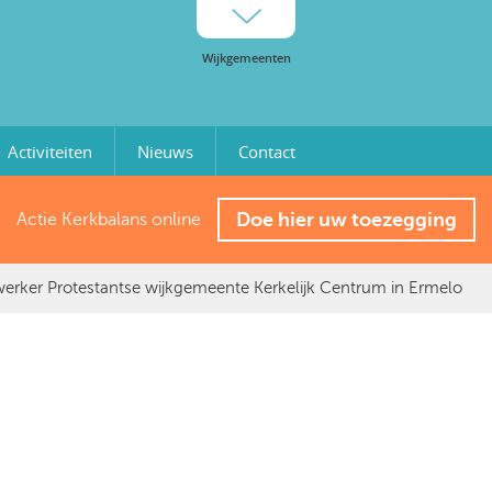
Activiteiten
Nieuws
Contact
Doe hier uw toezegging
Actie Kerkbalans online
erker Protestantse wijkgemeente Kerkelijk Centrum in Ermelo