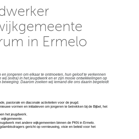
gdwerker
 wijkgemeente
trum in Ermelo
ren en jongeren om elkaar te ontmoeten, hun geloof te verkennen
n wij (extra) in het jeugdwerk en er zijn mooie ontwikkelingen op
d in beweging. Daarom zoeken wij iemand die ons daarin begeleidt
e, pastorale en diaconale activiteiten voor de jeugd.
euwe vormen en initiatieven om jongeren te betrekken bij de Bijbel, het
nen het jeugdwerk.
 wijkgemeente.
jeugdwerk met andere wijkgemeenten binnen de PKN in Ermelo.
dambtsdragers gericht op vernieuwing, visie en beleid voor het