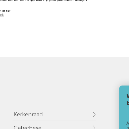
rum zie:
erk
Kerkenraad
A
Catechese
n