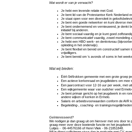
Wat wordt er van je verwacht?
Je hebt een levende relatie met God.
Je bent lid van de Protestantse Kerk Nederland en
Je staat open voor een diversiteit in geloofsbelevi
Je bent een goede netwerker en kunt diverse me
Je bent ondernemend en vernieuwend, je denkt bui
initiatief bij anderen.
Je bent sociaal vaardig en je kunt goed zelfstand
Je bent communicatief vaardig, zowel mondeling als
Je hebt een HBO werk- en denkniveau (bijvoorbee
opleiding in het onderwijs).
Je bent flexibel en bereid om constructief same
vrijwilligers.
Je bent bereid om ‘s avonds of soms in het week
Wat wij bieden:
Een bet
rokken gemeente met een grote groep je
Een actieve kerkenraad en jeugdleiders om mee 
Een jaarcontract voor 12-16 uur per week, met uit
Een wijkgemeente waar van oudsher veel Ermelo-b
Je bent primair gericht op het jeugdwerk in en r
andere wijken of kerken in Ermelo.
Salaris en arbeidsvoorwaarden conform de AVR k
Begeleiding-, coaching- en trainingsmogelijkhede
Geïnteresseerd?
We nodigen je dan graag uit om hierover met ons door te pr
graag meer over deze boeiende functie en het jeugdwerk 
Luitjes - 06-44576166 of Henri Vliek - 06-21851848.
Wil je direct solliciteren stuur dan je motivatie met CV, even