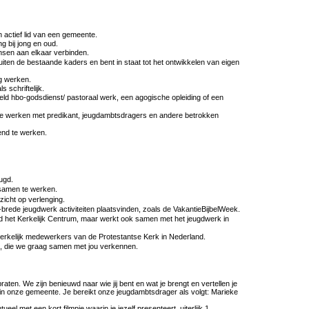
 actief lid van een gemeente.
ng bij jong en oud.
nsen aan elkaar verbinden.
ten de bestaande kaders en bent in staat tot het ontwikkelen van eigen
ig werken.
 schriftelijk.
ld hbo-godsdienst/ pastoraal werk, een agogische opleiding of een
n te werken met predikant, jeugdambtsdragers en andere betrokken
end te werken.
ugd.
samen te werken.
zicht op verlenging.
rede jeugdwerk activiteiten plaatsvinden, zoals de VakantieBijbelWeek.
ond het Kerkelijk Centrum, maar werkt ook samen met het jeugdwerk in
erkelijk medewerkers van de Protestantse Kerk in Nederland.
n, die we graag samen met jou verkennen.
aten. We zijn benieuwd naar wie jij bent en wat je brengt en vertellen je
in onze gemeente. Je bereikt onze jeugdambtsdrager als volgt: Marieke
tueel met een kort filmpje waarin je jezelf presenteert, uiterlijk 1