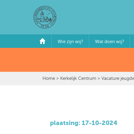
Wie zijn wij?
Wat doen wij?
Home
>
Kerkelijk Centrum
> Vacature jeugdw
plaatsing: 17-10-2024