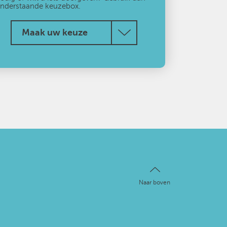
nderstaande keuzebox.
Maak uw keuze
Naar boven