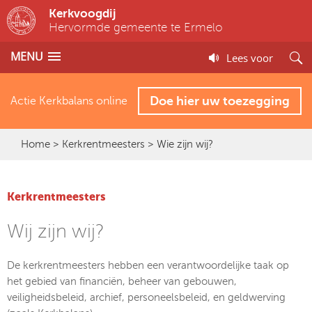
Kerkvoogdij
Hervormde gemeente te Ermelo
MENU
Lees voor
Doe hier uw toezegging
Actie Kerkbalans online
Home
>
Kerkrentmeesters
> Wie zijn wij?
Kerkrentmeesters
Wij zijn wij?
De kerkrentmeesters hebben een verantwoordelijke taak op
het gebied van financiën, beheer van gebouwen,
veiligheidsbeleid, archief, personeelsbeleid, en geldwerving