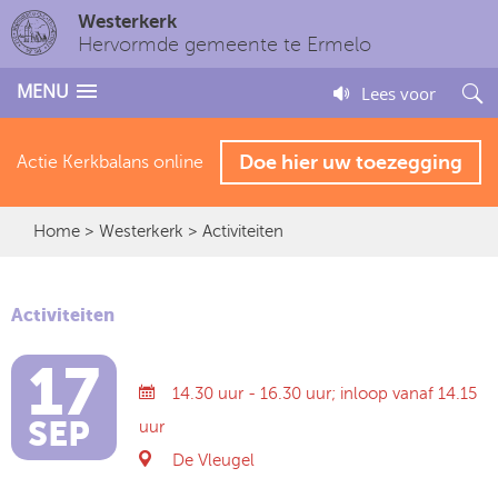
Westerkerk
Hervormde gemeente te Ermelo
MENU
Lees voor
Doe hier uw toezegging
Actie Kerkbalans online
Home
>
Westerkerk
> Activiteiten
Activiteiten
17
14.30 uur - 16.30 uur; inloop vanaf 14.15
SEP
uur
De Vleugel