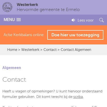
Westerkerk
Hervormde gemeente te Ermelo
MENU
Lees voor
Doe hier uw toezegging
Actie Kerkbalans online
Home
>
Westerkerk
>
Contact
> Contact Algemeen
Algemeen
Contact
Heeft u vragen of opmerkingen? U kunt hiervoor onderstaand
formulier gebruiken. Dit komt terecht bij de
scriba
.