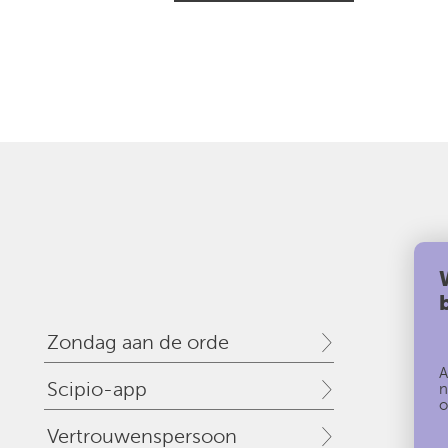
Zondag aan de orde
A
Scipio-app
n
o
Vertrouwenspersoon