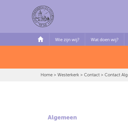
Wie zijn wij?
Wat doen wij?
Home
>
Westerkerk
>
Contact
> Contact Al
Algemeen